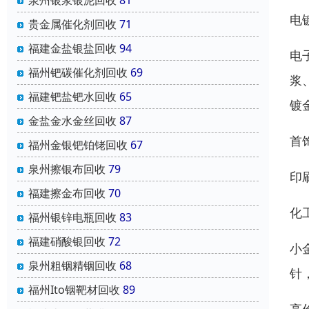
泉州银浆银泥回收
81
电
贵金属催化剂回收
71
福建金盐银盐回收
94
电
福州钯碳催化剂回收
69
浆
福建钯盐钯水回收
65
镀
金盐金水金丝回收
87
首
福州金银钯铂铑回收
67
泉州擦银布回收
79
印
福建擦金布回收
70
化
福州银锌电瓶回收
83
福建硝酸银回收
72
小
泉州粗铟精铟回收
68
针
福州Ito铟靶材回收
89