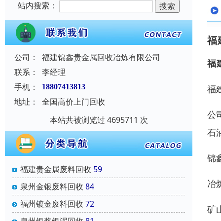
站内搜索：
福
公司：
福建锦鑫贵金属回收冶炼有限公司
福
联系：
李经理
手机：
18807413813
福
地址：
全国高价上门回收
公
本站共被浏览过 4695711 次
石
锦
福建贵金属废料回收
59
冶
泉州金银废料回收
84
福州镀金废料回收
72
矿