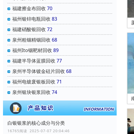
福建擦金布回收
70
福州银锌电瓶回收
83
福建硝酸银回收
72
泉州粗铟精铟回收
68
福州Ito铟靶材回收
89
福建半导体蓝膜回收
77
泉州半导体镀金硅片回收
68
福州电镀废银板回收
71
泉州银块银浆回收
74
白银银浆的核心成分与分类
16765阅读 2025-07-07 20:04:46