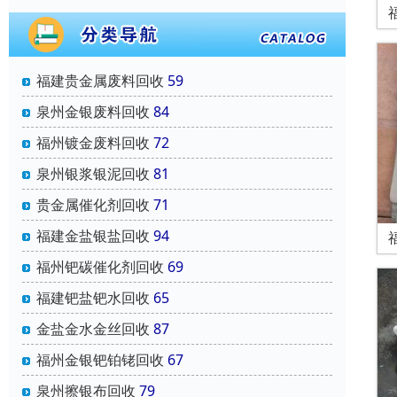
福建贵金属废料回收
59
泉州金银废料回收
84
福州镀金废料回收
72
泉州银浆银泥回收
81
贵金属催化剂回收
71
福建金盐银盐回收
94
福州钯碳催化剂回收
69
福建钯盐钯水回收
65
金盐金水金丝回收
87
福州金银钯铂铑回收
67
泉州擦银布回收
79