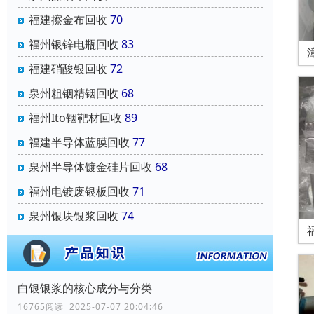
福建擦金布回收
70
福州银锌电瓶回收
83
福建硝酸银回收
72
泉州粗铟精铟回收
68
福州Ito铟靶材回收
89
福建半导体蓝膜回收
77
泉州半导体镀金硅片回收
68
福州电镀废银板回收
71
泉州银块银浆回收
74
白银银浆的核心成分与分类
16765阅读 2025-07-07 20:04:46