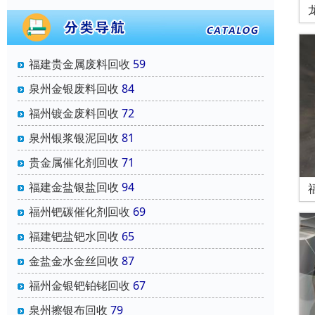
福建贵金属废料回收
59
泉州金银废料回收
84
福州镀金废料回收
72
泉州银浆银泥回收
81
贵金属催化剂回收
71
福建金盐银盐回收
94
福州钯碳催化剂回收
69
福建钯盐钯水回收
65
金盐金水金丝回收
87
福州金银钯铂铑回收
67
泉州擦银布回收
79