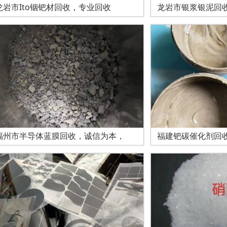
龙岩市Ito铟钯材回收，专业回收
龙岩市银浆银泥回
福州市半导体蓝膜回收，诚信为本，
福建钯碳催化剂回