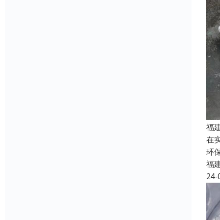
福
在
环
福
24-