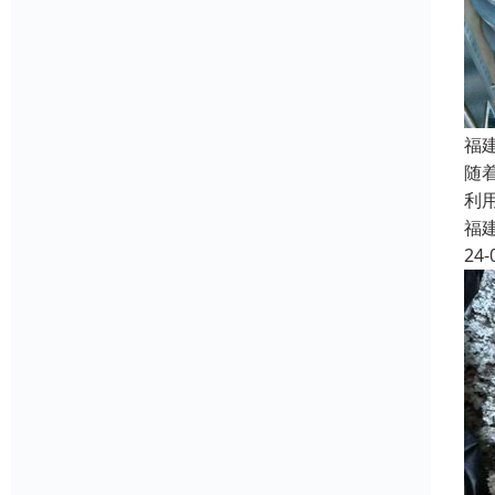
福
随
利
福
24-