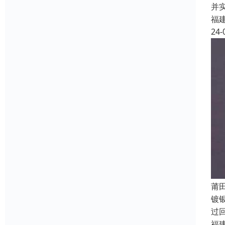
并
福
24-
莆
镀
过
福