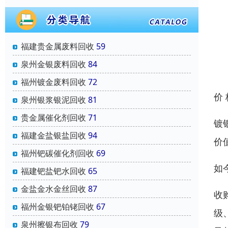
福建贵金属废料回收
59
泉州金银废料回收
84
福州镀金废料回收
72
价
泉州银浆银泥回收
81
贵金属催化剂回收
71
镀
福建金盐银盐回收
94
价
福州钯碳催化剂回收
69
如
福建钯盐钯水回收
65
金盐金水金丝回收
87
收
福州金银钯铂铑回收
67
级
泉州擦银布回收
79