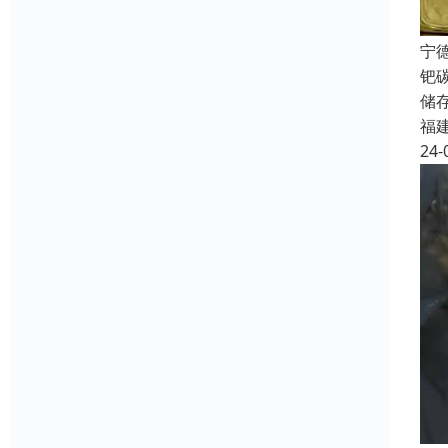
宁
钯
储
福
24-