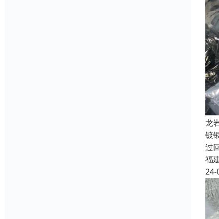
龙
镀
过
福
24-