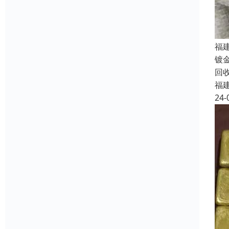
福
镀
回
福
24-