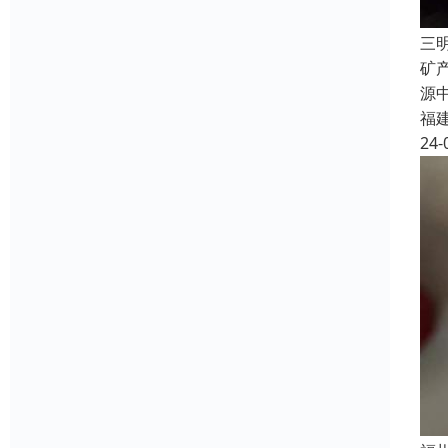
三
矿
源
福
24-