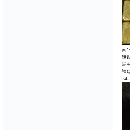
南
镀
展
福
24-