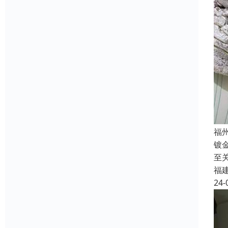
福
镀
至
福
24-