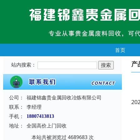
首页
产
站内搜索：
公司：
福建锦鑫贵金属回收冶炼有限公司
20
联系：
李经理
手机：
18807413813
地址：
全国高价上门回收
本站共被浏览过 4689683 次