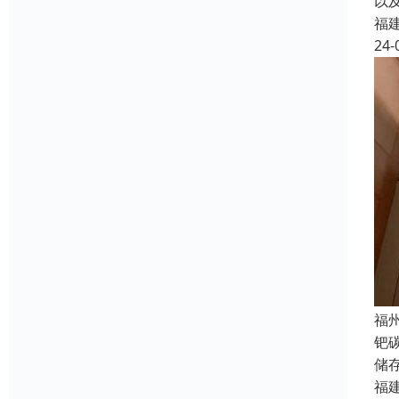
以
福
24-
福
钯
储
福