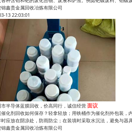
及各种含铂和钯的废化合物、废液和炉渣。例如钯碳废料、铂碳
建锦鑫贵金属回收冶炼有限公司
03-13 22:03:01
面议
州市半导体蓝膜回收，价高同行，诚信经营
碳催化剂回收如何保存？轻拿轻放；用铁桶作为催化剂外包装，
存时应放在阴凉处，防雨防尘；在装填时采取水沉法，避免与器
建锦鑫贵金属回收冶炼有限公司