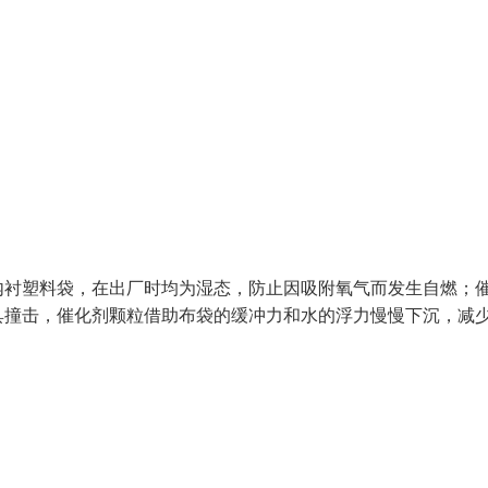
内衬塑料袋，在出厂时均为湿态，防止因吸附氧气而发生自燃；
具撞击，催化剂颗粒借助布袋的缓冲力和水的浮力慢慢下沉，减