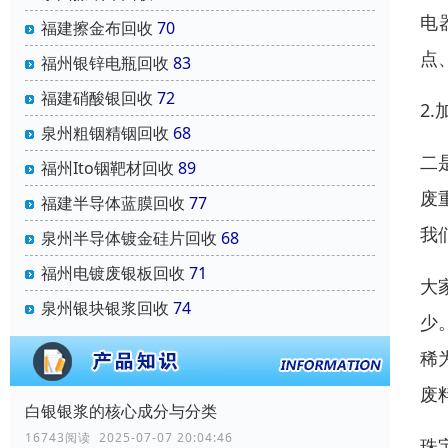
电
福建擦金布回收
70
点
福州银锌电瓶回收
83
福建硝酸银回收
72
2
泉州粗铟精铟回收
68
二
福州Ito铟靶材回收
89
废
福建半导体蓝膜回收
77
我
泉州半导体镀金硅片回收
68
福州电镀废银板回收
71
大
泉州银块银浆回收
74
少
稀
废
白银银浆的核心成分与分类
16743阅读 2025-07-07 20:04:46
珠