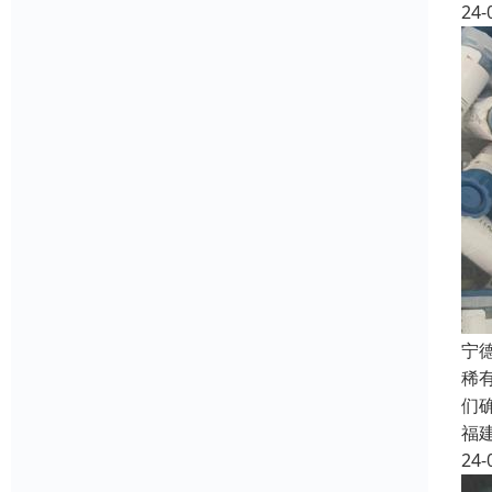
24-
宁
稀
们
福
24-