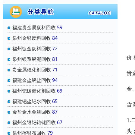
福建贵金属废料回收
59
泉州金银废料回收
84
福州镀金废料回收
72
价
泉州银浆银泥回收
81
贵金属催化剂回收
71
贵
福建金盐银盐回收
94
金
福州钯碳催化剂回收
69
福建钯盐钯水回收
65
含
金盐金水金丝回收
87
1
福州金银钯铂铑回收
67
头
泉州擦银布回收
79