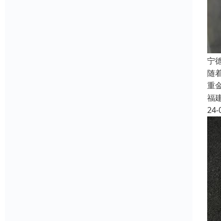
宁
随
重
福
24-