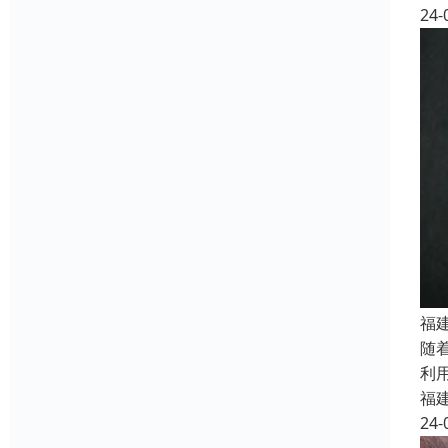
24-
福
随
利
福
24-