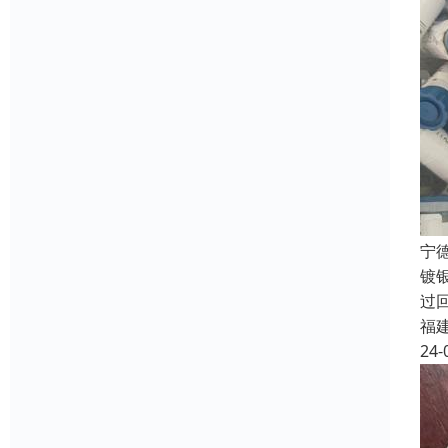
宁
镀
过
福
24-