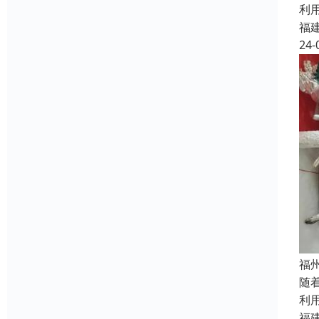
利
福
24-
福
随
利
福