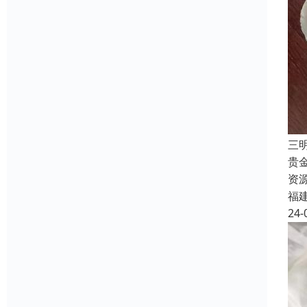
三
贵
资
福
24-