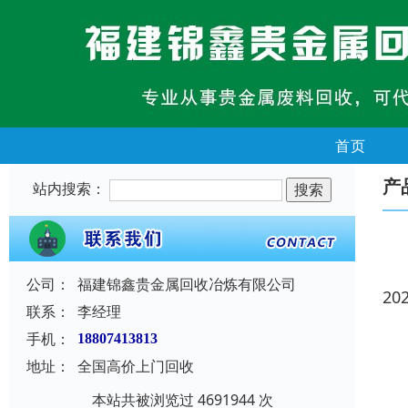
首页
产
站内搜索：
公司：
福建锦鑫贵金属回收冶炼有限公司
20
联系：
李经理
手机：
18807413813
地址：
全国高价上门回收
本站共被浏览过 4691944 次