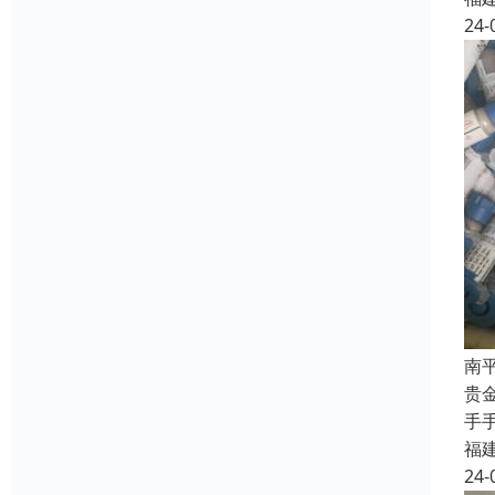
24-
南
贵
手
福
24-