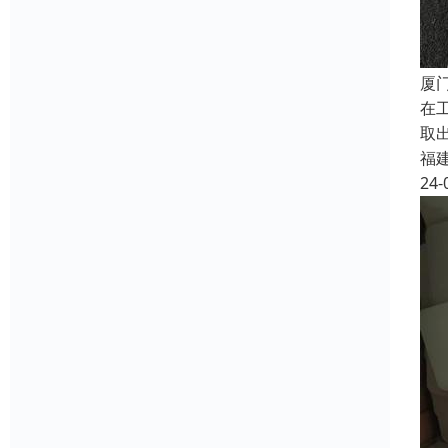
厦
在
取
福
24-