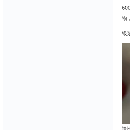
6
物
银
福