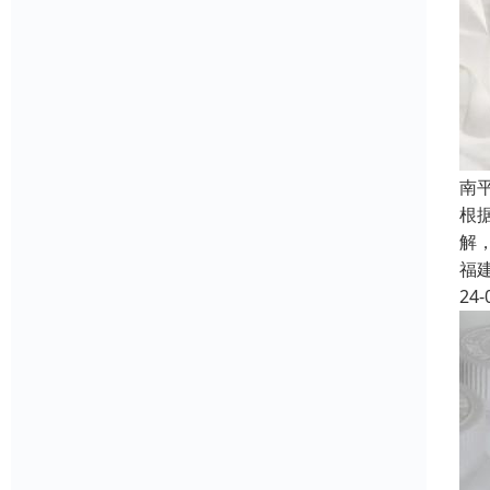
南
根
解
福
24-