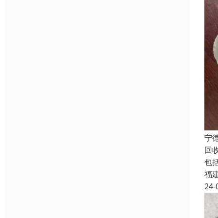
宁
回
包
福
24-