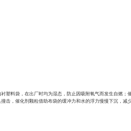
内衬塑料袋，在出厂时均为湿态，防止因吸附氧气而发生自燃；
具撞击，催化剂颗粒借助布袋的缓冲力和水的浮力慢慢下沉，减