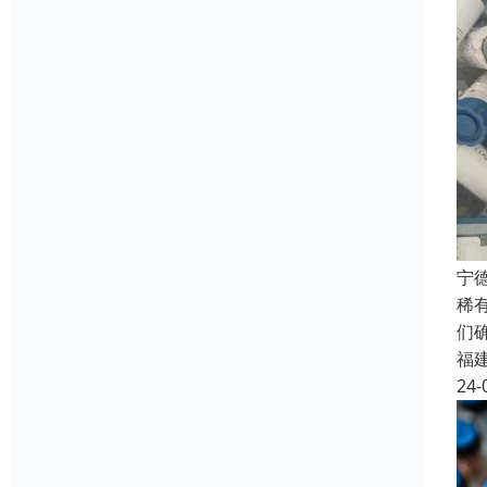
宁
稀
们
福
24-