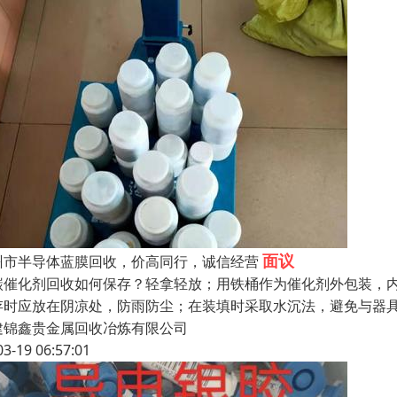
面议
州市半导体蓝膜回收，价高同行，诚信经营
碳催化剂回收如何保存？轻拿轻放；用铁桶作为催化剂外包装，
存时应放在阴凉处，防雨防尘；在装填时采取水沉法，避免与器
建锦鑫贵金属回收冶炼有限公司
03-19 06:57:01