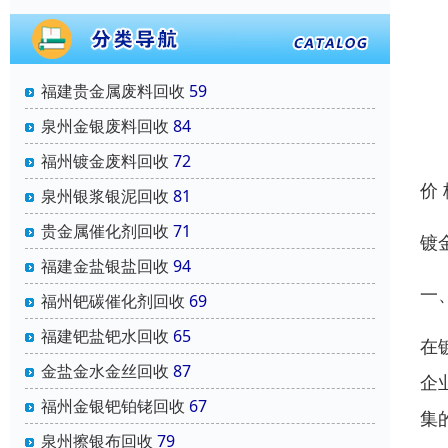
福建贵金属废料回收
59
泉州金银废料回收
84
福州镀金废料回收
72
价
泉州银浆银泥回收
81
贵金属催化剂回收
71
镀
福建金盐银盐回收
94
一
福州钯碳催化剂回收
69
福建钯盐钯水回收
65
在
金盐金水金丝回收
87
企
福州金银钯铂铑回收
67
集
泉州擦银布回收
79