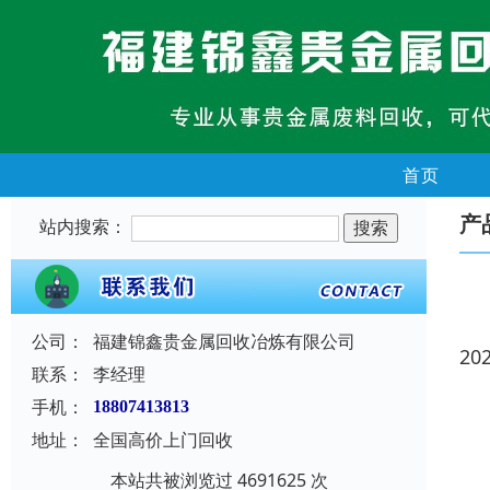
首页
产
站内搜索：
公司：
福建锦鑫贵金属回收冶炼有限公司
20
联系：
李经理
手机：
18807413813
地址：
全国高价上门回收
本站共被浏览过 4691625 次