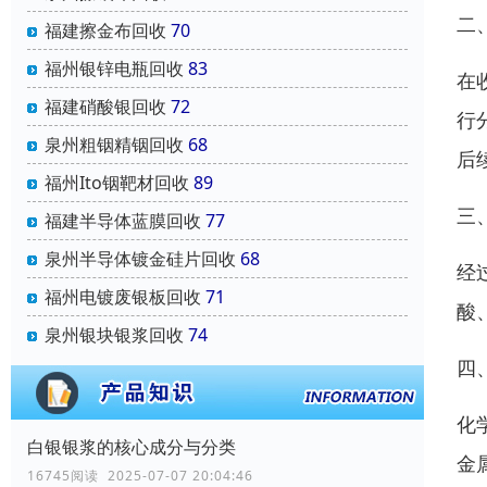
二
福建擦金布回收
70
福州银锌电瓶回收
83
在
福建硝酸银回收
72
行
泉州粗铟精铟回收
68
后
福州Ito铟靶材回收
89
三
福建半导体蓝膜回收
77
泉州半导体镀金硅片回收
68
经
福州电镀废银板回收
71
酸
泉州银块银浆回收
74
四
化
白银银浆的核心成分与分类
金
16745阅读 2025-07-07 20:04:46