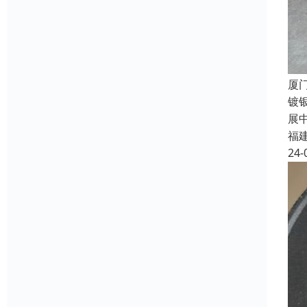
厦
镀
展
福
24-