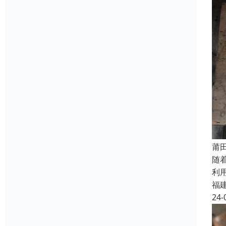
莆
随
利
福
24-