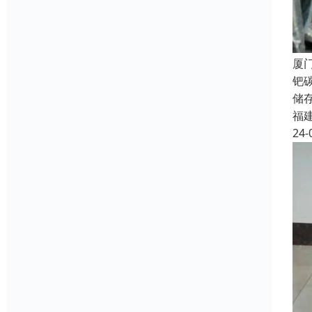
厦
钯
储
福
24-