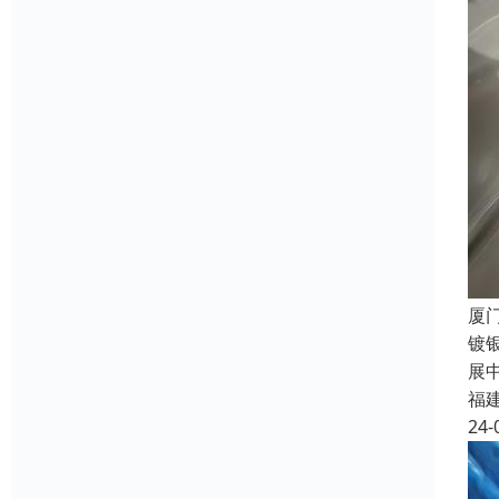
厦
镀
展
福
24-