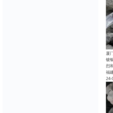
厦
镀
烈
福
24-