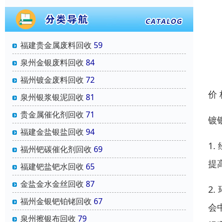
福建贵金属废料回收
59
泉州金银废料回收
84
福州镀金废料回收
72
价
泉州银浆银泥回收
81
贵金属催化剂回收
71
镀
福建金盐银盐回收
94
1
福州钯碳催化剂回收
69
提
福建钯盐钯水回收
65
金盐金水金丝回收
87
2
福州金银钯铂铑回收
67
会
泉州擦银布回收
79