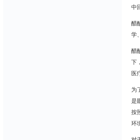
中
醋
学
醋
下
医
为
是
按
环
对