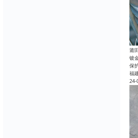
莆
镀
保
福
24-