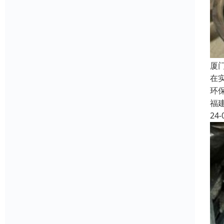
厦
在
环
福
24-