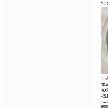
24-
宁
镀
点
福
24-