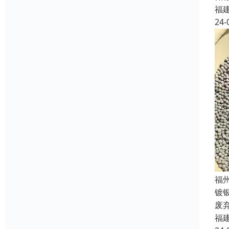
福
24-
福
镀
废
福