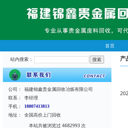
首页
产
站内搜索：
公司：
福建锦鑫贵金属回收冶炼有限公司
20
联系：
李经理
手机：
18807413813
地址：
全国高价上门回收
本站共被浏览过 4682993 次