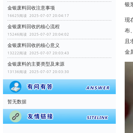
银
金银废料回收注意事项
16625阅读 2025-07-07 20:04:17
现
金银废料回收的核心流程
布
15246阅读 2025-07-07 20:04:02
且
金银废料回收的核心意义
金
13222阅读 2025-07-07 20:03:43
金银废料的主要类型及来源
13136阅读 2025-07-07 20:03:30
暂无数据