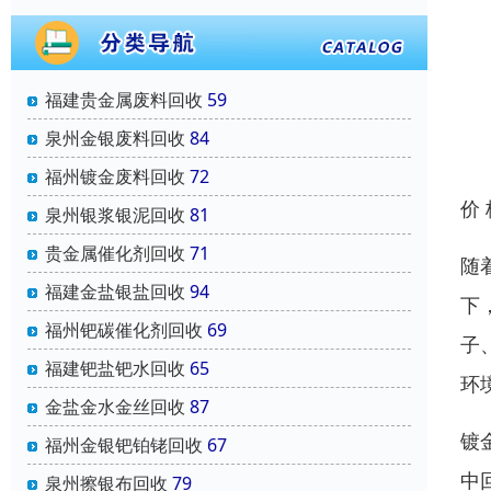
福建贵金属废料回收
59
泉州金银废料回收
84
福州镀金废料回收
72
价
泉州银浆银泥回收
81
贵金属催化剂回收
71
随
福建金盐银盐回收
94
下
福州钯碳催化剂回收
69
子
福建钯盐钯水回收
65
环
金盐金水金丝回收
87
镀
福州金银钯铂铑回收
67
中
泉州擦银布回收
79