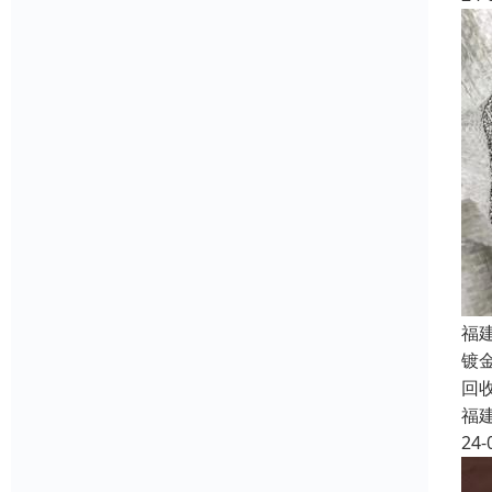
福
镀
回
福
24-