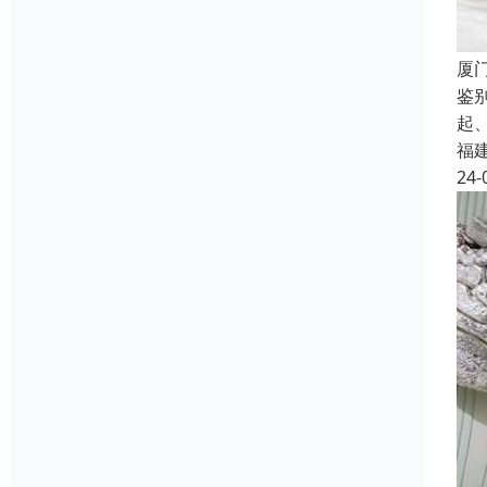
厦
鉴
起
福
24-