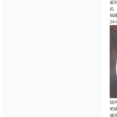
鉴
起
福
24-
福
钯
储