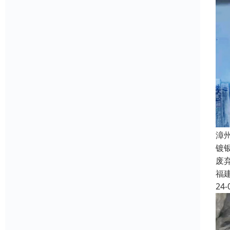
漳
镀
废
福
24-