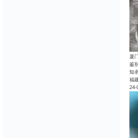
厦
鉴
知
福
24-