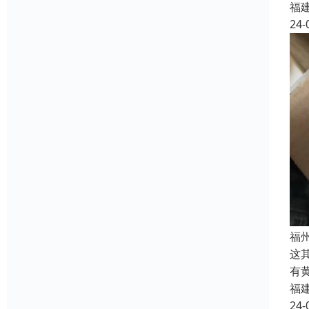
福
24-
福
这
有
福
24-