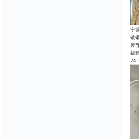
宁
镀
废
福
24-