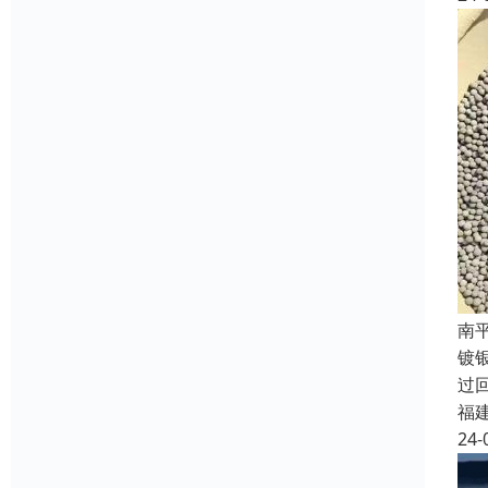
南
镀
过
福
24-