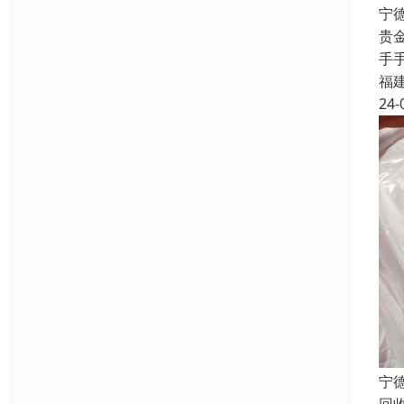
宁
贵
手
福
24-
宁