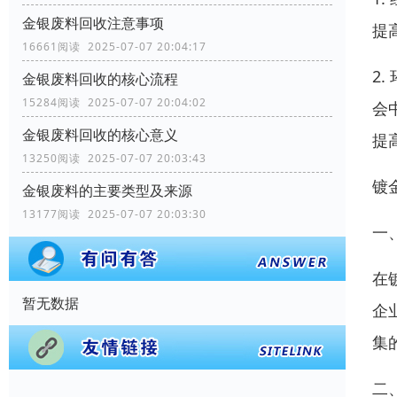
金银废料回收注意事项
提
16661阅读 2025-07-07 20:04:17
2
金银废料回收的核心流程
15284阅读 2025-07-07 20:04:02
会
金银废料回收的核心意义
提
13250阅读 2025-07-07 20:03:43
镀
金银废料的主要类型及来源
13177阅读 2025-07-07 20:03:30
一
在
暂无数据
企
集
二