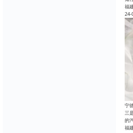
福
24-
宁
三
的
福