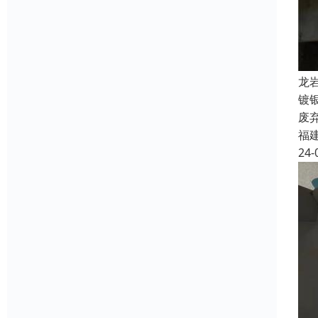
龙
镀
废
福
24-