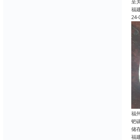
至
福
24-
福
钯
储
福