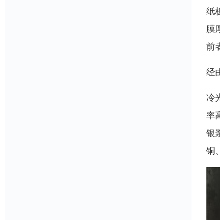
纸
膜
前
经
冷
率
银
铜