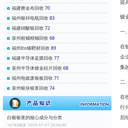
提
福建擦金布回收
70
镀
福州银锌电瓶回收
83
福建硝酸银回收
72
一
泉州粗铟精铟回收
68
在
福州Ito铟靶材回收
89
企
福建半导体蓝膜回收
77
集
泉州半导体镀金硅片回收
68
福州电镀废银板回收
71
二
泉州银块银浆回收
74
在
行
后
白银银浆的核心成分与分类
16743阅读 2025-07-07 20:04:46