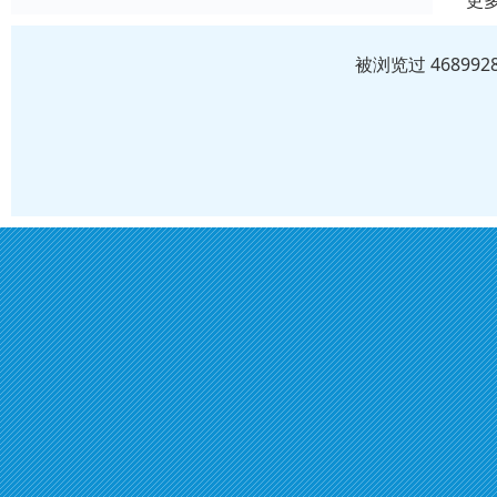
更
被浏览过 4689