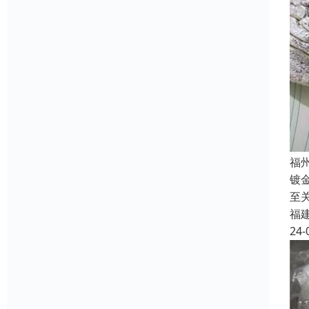
福
镀
至
福
24-