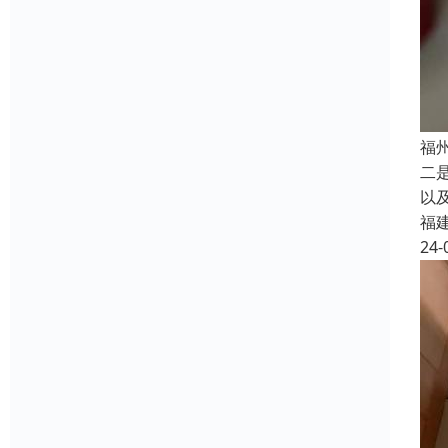
福
二
以
福
24-