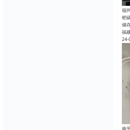
福
钯
储
福
24-
南