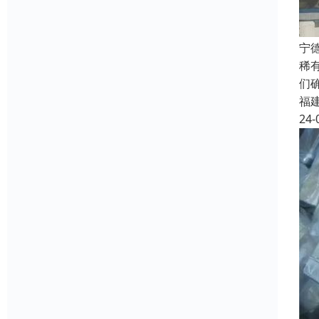
宁
稀
们
福
24-