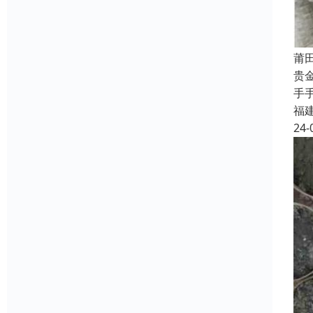
莆
贵
手
福
24-