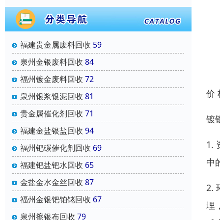
福建贵金属废料回收
59
泉州金银废料回收
84
福州镀金废料回收
72
价
泉州银浆银泥回收
81
贵金属催化剂回收
71
镀
福建金盐银盐回收
94
1
福州钯碳催化剂回收
69
中
福建钯盐钯水回收
65
金盐金水金丝回收
87
2
福州金银钯铂铑回收
67
埋
泉州擦银布回收
79