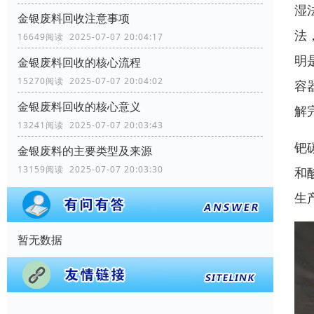
湿
金银废料回收注意事项
法
16649阅读 2025-07-07 20:04:17
明
金银废料回收的核心流程
15270阅读 2025-07-07 20:04:02
容
金银废料回收的核心意义
解
13241阅读 2025-07-07 20:03:43
钯
金银废料的主要类型及来源
13159阅读 2025-07-07 20:03:30
和
生
暂无数据