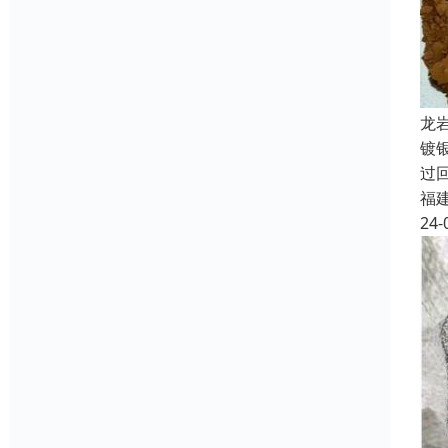
龙
镀
过
福
24-