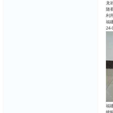
龙
随
利
福
24-
福
镀