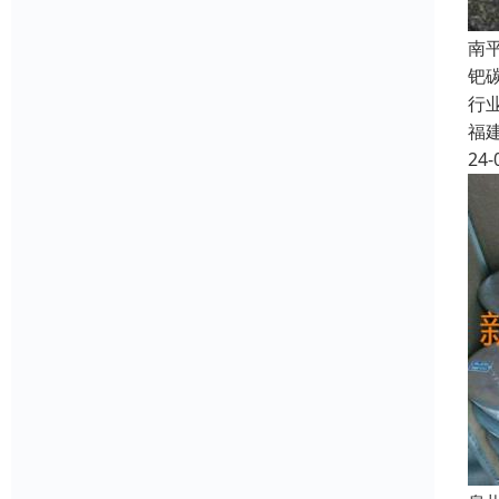
南
钯
行
福
24-