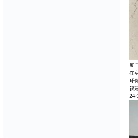
厦
在
环
福
24-