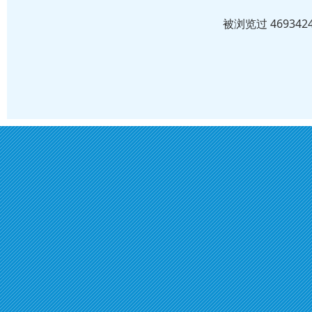
被浏览过 4693