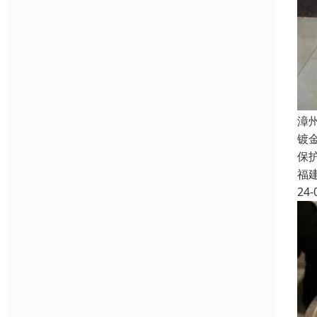
漳
镀
保
福
24-