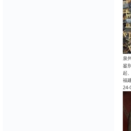
泉
鉴
起
福
24-