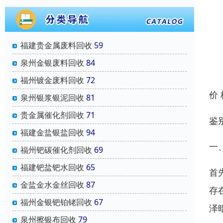
福建贵金属废料回收
59
泉州金银废料回收
84
福州镀金废料回收
72
价
泉州银浆银泥回收
81
贵金属催化剂回收
71
鉴
福建金盐银盐回收
94
一
福州钯碳催化剂回收
69
福建钯盐钯水回收
65
首
金盐金水金丝回收
87
存
福州金银钯铂铑回收
67
泽
泉州擦银布回收
79