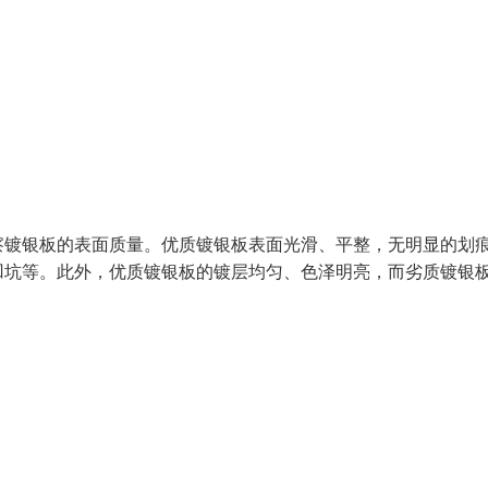
察镀银板的表面质量。优质镀银板表面光滑、平整，无明显的划
凹坑等。此外，优质镀银板的镀层均匀、色泽明亮，而劣质镀银