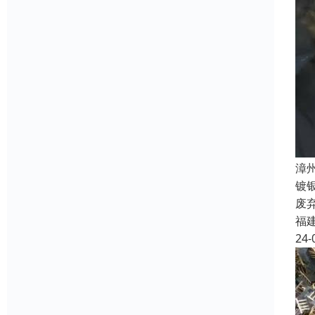
漳
镀
废
福
24-