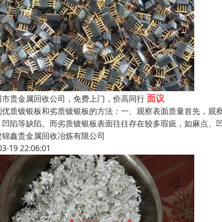
面议
州市贵金属回收公司，免费上门，价高同行
别优质镀银板和劣质镀银板的方法：一、观察表面质量首先，观
、凹陷等缺陷。而劣质镀银板表面往往存在较多瑕疵，如麻点、
建锦鑫贵金属回收冶炼有限公司
03-19 22:06:01