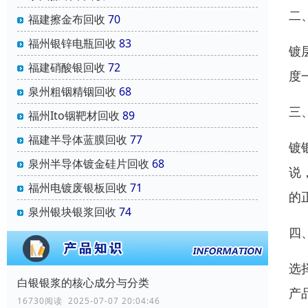
二
福建擦金布回收
70
福州银锌电瓶回收
83
镀
福建硝酸银回收
72
度
泉州粗铟精铟回收
68
三
福州Ito铟靶材回收
89
福建半导体蓝膜回收
77
镀
泉州半导体镀金硅片回收
68
说
福州电镀废银板回收
71
的
泉州银块银浆回收
74
四
选
白银银浆的核心成分与分类
产
16730阅读 2025-07-07 20:04:46